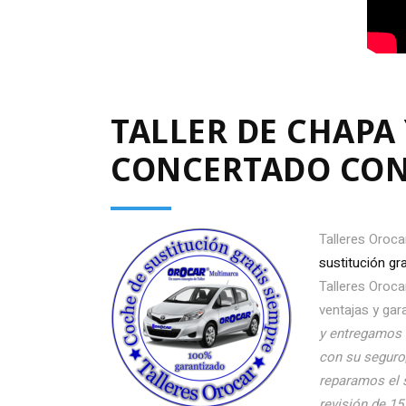
TALLER DE CHAPA
CONCERTADO CON
Talleres Oroca
sustitución gr
Talleres Oroca
ventajas y gar
y entregamos 
con su seguro
reparamos el 
revisión de 1