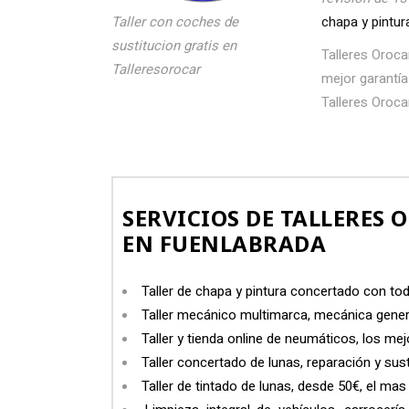
Taller con coches de
chapa y pintu
sustitucion gratis en
Talleres Oroca
Talleresorocar
mejor garantía
Talleres Oroca
SERVICIOS DE TALLERES 
EN FUENLABRADA
Taller de chapa y pintura concertado con to
Taller mecánico multimarca, mecánica gener
Taller y tienda online de neumáticos, los me
Taller concertado de lunas, reparación y sust
Taller de tintado de lunas, desde 50€, el ma