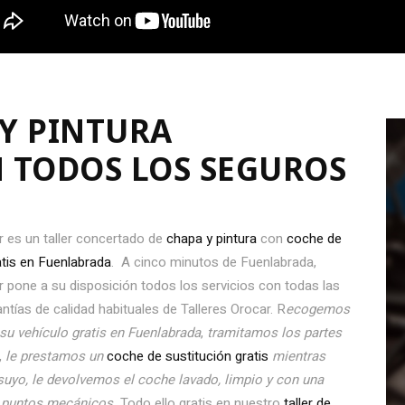
 Y PINTURA
 TODOS LOS SEGUROS
r es un taller concertado de
chapa y pintura
con
coche de
atis en Fuenlabrada
. A cinco minutos de Fuenlabrada,
r pone a su disposición todos los servicios con todas las
antías de calidad habituales de Talleres Orocar. R
ecogemos
su vehículo gratis en Fuenlabrada
,
tramitamos los partes
,
le prestamos un
coche de sustitución gratis
mientras
suyo, le devolvemos el coche lavado, limpio y con una
5 puntos mecánicos.
Todo ello gratis en nuestro
taller de