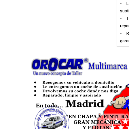
L
sust
T
repa
R
gara