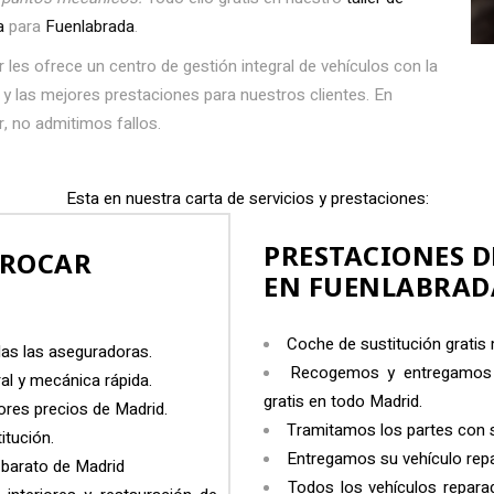
ra
para
Fuenlabrada
.
r les ofrece un centro de gestión integral de vehículos con la
 y las mejores prestaciones para nuestros clientes. En
r, no admitimos fallos.
Esta en nuestra carta de servicios y prestaciones:
PRESTACIONES D
OROCAR
EN FUENLABRAD
Coche de sustitución gratis
das las aseguradoras.
Recogemos y entregamos s
al y mecánica rápida.
gratis en todo Madrid.
jores precios de Madrid.
Tramitamos los partes con 
itución.
Entregamos su vehículo repar
s barato de Madrid
Todos los vehículos repara