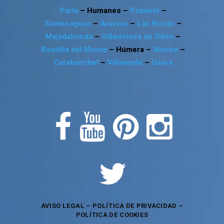
Parla
– Humanes –
Pozuelo
–
Somosaguas
–
Aravaca
–
Las Rozas
–
Majadahonda
–
Villaviciosa de Odón
–
Boadilla del Monte
– Húmera –
Aluche
–
Carabanchel
–
Villaverde
–
Usera
AVISO LEGAL
–
POLÍTICA DE PRIVACIDAD
–
POLÍTICA DE COOKIES