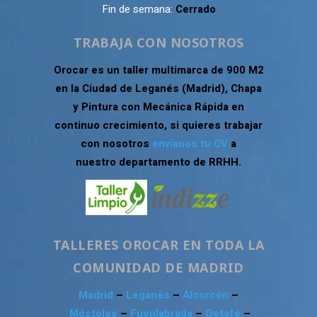
Fin de semana:
Cerrado
TRABAJA CON NOSOTROS
Orocar es un taller multimarca de 900 M2
en la Ciudad de Leganés (Madrid), Chapa
y Pintura con Mecánica Rápida en
continuo crecimiento, si quieres trabajar
con nosotros
envíanos tu CV
a
nuestro departamento de RRHH.
TALLERES OROCAR EN TODA LA
COMUNIDAD DE MADRID
Madrid
–
Leganés
–
Alcorcón
–
Móstoles
–
Fuenlabrada
–
Getafe
–