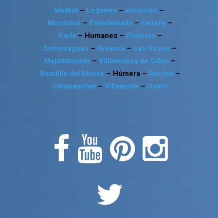
Madrid
–
Leganés
–
Alcorcón
–
Móstoles
–
Fuenlabrada
–
Getafe
–
Parla
– Humanes –
Pozuelo
–
Somosaguas
–
Aravaca
–
Las Rozas
–
Majadahonda
–
Villaviciosa de Odón
–
Boadilla del Monte
– Húmera –
Aluche
–
Carabanchel
–
Villaverde
–
Usera