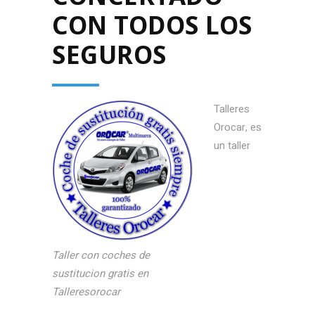
CON TODOS LOS
SEGUROS
Talleres
Orocar, es
un taller
Taller con coches de
sustitucion gratis en
Talleresorocar