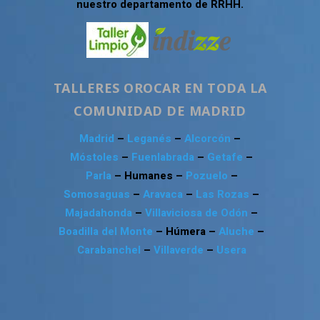
nuestro departamento de RRHH.
TALLERES OROCAR EN TODA LA
COMUNIDAD DE MADRID
Madrid
–
Leganés
–
Alcorcón
–
Móstoles
–
Fuenlabrada
–
Getafe
–
Parla
– Humanes –
Pozuelo
–
Somosaguas
–
Aravaca
–
Las Rozas
–
Majadahonda
–
Villaviciosa de Odón
–
Boadilla del Monte
– Húmera –
Aluche
–
Carabanchel
–
Villaverde
–
Usera