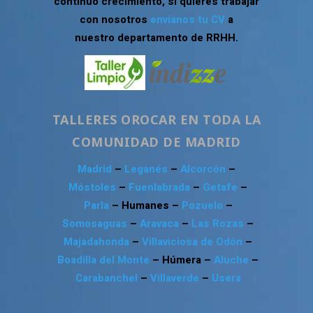
continuo crecimiento, si quieres trabajar
con nosotros
envíanos tu CV
a
nuestro departamento de RRHH.
TALLERES OROCAR EN TODA LA
COMUNIDAD DE MADRID
Madrid
–
Leganés
–
Alcorcón
–
Móstoles
–
Fuenlabrada
–
Getafe
–
Parla
– Humanes –
Pozuelo
–
Somosaguas
–
Aravaca
–
Las Rozas
–
Majadahonda
–
Villaviciosa de Odón
–
Boadilla del Monte
– Húmera –
Aluche
–
Carabanchel
–
Villaverde
–
Usera