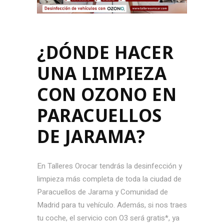
¿DÓNDE HACER
UNA LIMPIEZA
CON OZONO EN
PARACUELLOS
DE JARAMA?
En Talleres Orocar tendrás la desinfección y
limpieza más completa de toda la ciudad de
Paracuellos de Jarama y Comunidad de
Madrid para tu vehículo. Además, si nos traes
tu coche, el servicio con O3 será gratis*, ya