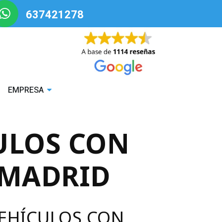
637421278
EMPRESA
ULOS CON
AMADRID
VEHÍCULOS CON