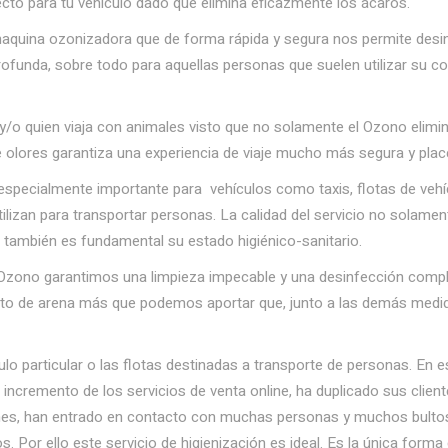
fecto para tu vehículo dado que elimina eficazmente los ácaros.
aquina ozonizadora que de forma rápida y segura nos permite desi
unda, sobre todo para aquellas personas que suelen utilizar su coc
y/o quien viaja con animales visto que no solamente el Ozono elimi
de olores garantiza una experiencia de viaje mucho más segura y plac
pecialmente importante para vehículos como taxis, flotas de vehíc
izan para transportar personas. La calidad del servicio no solament
no también es fundamental su estado higiénico-sanitario.
zono garantimos una limpieza impecable y una desinfección complet
anito de arena más que podemos aportar que, junto a las demás medi
lo particular o las flotas destinadas a transporte de personas. En e
l incremento de los servicios de venta online, ha duplicado sus clien
nes, han entrado en contacto con muchas personas y muchos bultos
. Por ello este servicio de higienización es ideal. Es la única form