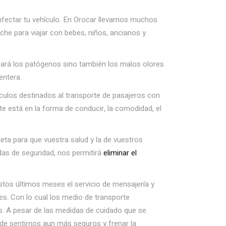
nfectar tu vehículo. En Orocar llevamos muchos
he para viajar con bebes, niños, ancianos y
nará los patógenos sino también los malos olores
entera.
ulos destinados al transporte de pasajeros con
e está en la forma de conducir, la comodidad, el
a para que vuestra salud y la de vuestros
das de seguridad, nos permitirá
eliminar el
stos últimos meses el servicio de mensajería y
tes. Con lo cual los medio de transporte
. A pesar de las medidas de cuidado que se
a de sentirnos aun más seguros y frenar la