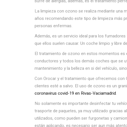
sufre de alergias, además, es el tratamiento per
La limpieza con ozono se realiza mediante una m
años recomendando este tipo de limpieza más prof
personas enfermas.
Además, es un servicio ideal para los fumadores 
que ellos suelen causar. Un coche limpio y libre 
El tratamiento de ozono en estos momentos es es
conductores y todos los demás coches que se util
mantenimiento y la belleza en si del vehículo, si
Con Orocar y el tratamiento que ofrecemos con O
clientes esté a salvo. El uso de ozono es un gr
coronavirus covid-19 en Rivas-Vaciamadrid
.
No solamente es importante desinfectar tu vehícu
trasporte de paquetes, ya muy utilizado gracias a
utilizados, como pueden ser furgonetas y camio
están aplicando, es necesario ser aun más atentos