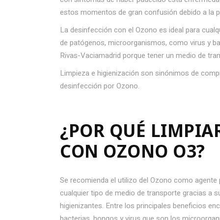
estos momentos de gran confusión debido a la p
La desinfección con el Ozono es ideal para cualq
de patógenos, microorganismos, como virus y bact
Rivas-Vaciamadrid porque tener un medio de tran
Limpieza e higienización son sinónimos de compr
desinfección por Ozono.
¿POR QUÉ LIMPIA
CON OZONO O3?
Se recomienda el utilizo del Ozono como agente p
cualquier tipo de medio de transporte gracias a s
higienizantes. Entre los principales beneficios e
bacterias, hongos y virus que son los microorg