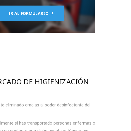
IR AL FORMULARIO
ERCADO DE
HIGIENIZACIÓN
e eliminado gracias al poder desinfectante del
ialmente si has transportado personas enfermas o
o en contacto con algún agente patógeno. En