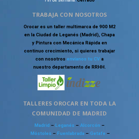
Fin de semana:
Cerrado
TRABAJA CON NOSOTROS
Orocar es un taller multimarca de 900 M2
en la Ciudad de Leganés (Madrid), Chapa
y Pintura con Mecánica Rápida en
continuo crecimiento, si quieres trabajar
con nosotros
envíanos tu CV
a
nuestro departamento de RRHH.
TALLERES OROCAR EN TODA LA
COMUNIDAD DE MADRID
Madrid
–
Leganés
–
Alcorcón
–
Móstoles
–
Fuenlabrada
–
Getafe
–