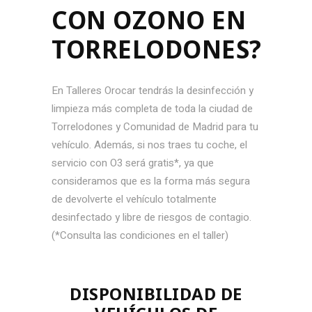
CON OZONO EN
TORRELODONES?
En Talleres Orocar tendrás la desinfección y
limpieza más completa de toda la ciudad de
Torrelodones y Comunidad de Madrid para tu
vehículo. Además, si nos traes tu coche, el
servicio con O3 será gratis*, ya que
consideramos que es la forma más segura
de devolverte el vehículo totalmente
desinfectado y libre de riesgos de contagio.
(*Consulta las condiciones en el taller)
DISPONIBILIDAD DE