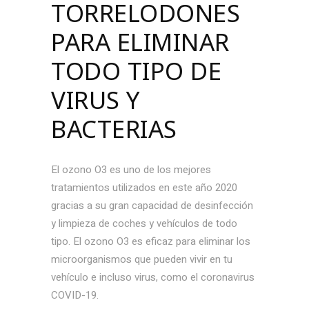
TORRELODONES
PARA ELIMINAR
TODO TIPO DE
VIRUS Y
BACTERIAS
El ozono O3 es uno de los mejores
tratamientos utilizados en este año 2020
gracias a su gran capacidad de desinfección
y limpieza de coches y vehículos de todo
tipo. El ozono O3 es eficaz para eliminar los
microorganismos que pueden vivir en tu
vehículo e incluso virus, como el coronavirus
COVID-19.