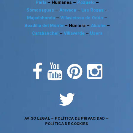
Parla
– Humanes –
Pozuelo
–
Somosaguas
–
Aravaca
–
Las Rozas
–
Majadahonda
–
Villaviciosa de Odón
–
Boadilla del Monte
– Húmera –
Aluche
–
Carabanchel
–
Villaverde
–
Usera
AVISO LEGAL
–
POLÍTICA DE PRIVACIDAD
–
POLÍTICA DE COOKIES