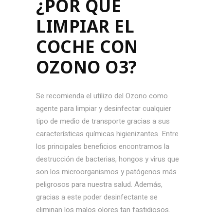
¿POR QUÉ
LIMPIAR EL
COCHE CON
OZONO O3?
Se recomienda el utilizo del Ozono como
agente para limpiar y desinfectar cualquier
tipo de medio de transporte gracias a sus
características químicas higienizantes. Entre
los principales beneficios encontramos la
destrucción de bacterias, hongos y virus que
son los microorganismos y patógenos más
peligrosos para nuestra salud. Además,
gracias a este poder desinfectante se
eliminan los malos olores tan fastidiosos.