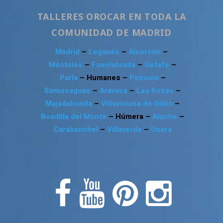
TALLERES OROCAR EN TODA LA
COMUNIDAD DE MADRID
Madrid
–
Leganés
–
Alcorcón
–
Móstoles
–
Fuenlabrada
–
Getafe
–
Parla
– Humanes –
Pozuelo
–
Somosaguas
–
Aravaca
–
Las Rozas
–
Majadahonda
–
Villaviciosa de Odón
–
Boadilla del Monte
– Húmera –
Aluche
–
Carabanchel
–
Villaverde
–
Usera