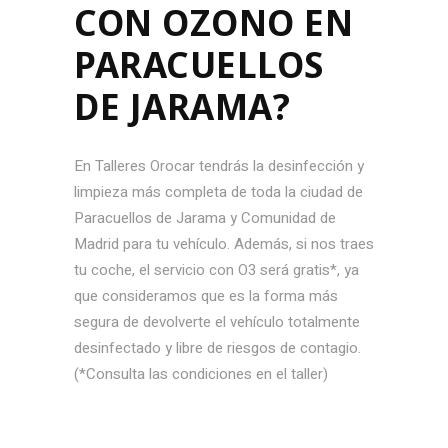
CON OZONO EN
PARACUELLOS
DE JARAMA?
En Talleres Orocar tendrás la desinfección y
limpieza más completa de toda la ciudad de
Paracuellos de Jarama y Comunidad de
Madrid para tu vehículo. Además, si nos traes
tu coche, el servicio con O3 será gratis*, ya
que consideramos que es la forma más
segura de devolverte el vehículo totalmente
desinfectado y libre de riesgos de contagio.
(*Consulta las condiciones en el taller)