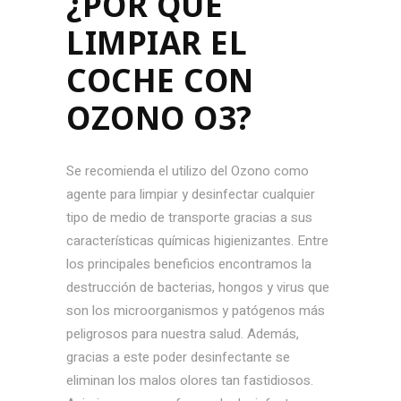
¿POR QUÉ
LIMPIAR EL
COCHE CON
OZONO O3?
Se recomienda el utilizo del Ozono como
agente para limpiar y desinfectar cualquier
tipo de medio de transporte gracias a sus
características químicas higienizantes. Entre
los principales beneficios encontramos la
destrucción de bacterias, hongos y virus que
son los microorganismos y patógenos más
peligrosos para nuestra salud. Además,
gracias a este poder desinfectante se
eliminan los malos olores tan fastidiosos.