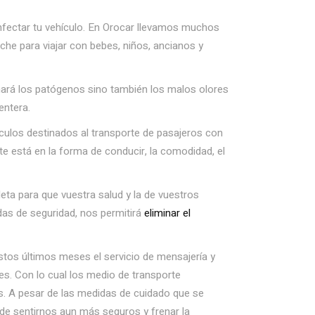
nfectar tu vehículo. En Orocar llevamos muchos
he para viajar con bebes, niños, ancianos y
nará los patógenos sino también los malos olores
entera.
ulos destinados al transporte de pasajeros con
e está en la forma de conducir, la comodidad, el
a para que vuestra salud y la de vuestros
das de seguridad, nos permitirá
eliminar el
stos últimos meses el servicio de mensajería y
tes. Con lo cual los medio de transporte
. A pesar de las medidas de cuidado que se
a de sentirnos aun más seguros y frenar la