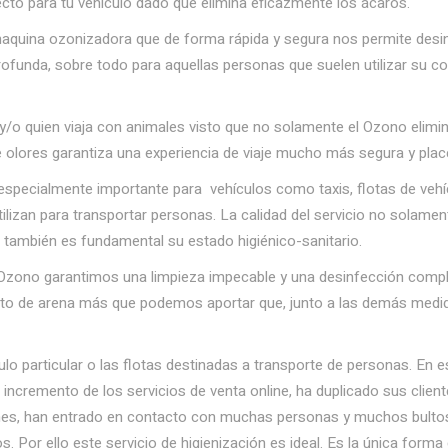
fecto para tu vehículo dado que elimina eficazmente los ácaros.
aquina ozonizadora que de forma rápida y segura nos permite desi
unda, sobre todo para aquellas personas que suelen utilizar su coc
y/o quien viaja con animales visto que no solamente el Ozono elimi
de olores garantiza una experiencia de viaje mucho más segura y plac
pecialmente importante para vehículos como taxis, flotas de vehíc
izan para transportar personas. La calidad del servicio no solament
no también es fundamental su estado higiénico-sanitario.
zono garantimos una limpieza impecable y una desinfección complet
anito de arena más que podemos aportar que, junto a las demás medi
lo particular o las flotas destinadas a transporte de personas. En e
l incremento de los servicios de venta online, ha duplicado sus clien
nes, han entrado en contacto con muchas personas y muchos bultos
. Por ello este servicio de higienización es ideal. Es la única form