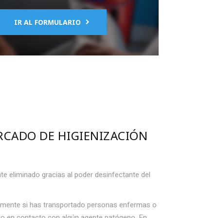
IR AL FORMULARIO
ERCADO DE
HIGIENIZACIÓN
e eliminado gracias al poder desinfectante del
almente si has transportado personas enfermas o
o en contacto con algún agente patógeno. En