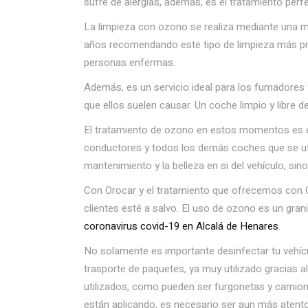
sufre de alergias, además, es el tratamiento per
La limpieza con ozono se realiza mediante una m
años recomendando este tipo de limpieza más prof
personas enfermas.
Además, es un servicio ideal para los fumadores 
que ellos suelen causar. Un coche limpio y libre 
El tratamiento de ozono en estos momentos es es
conductores y todos los demás coches que se util
mantenimiento y la belleza en si del vehículo, si
Con Orocar y el tratamiento que ofrecemos con O
clientes esté a salvo. El uso de ozono es un gr
coronavirus covid-19 en Alcalá de Henares
.
No solamente es importante desinfectar tu vehícu
trasporte de paquetes, ya muy utilizado gracias a
utilizados, como pueden ser furgonetas y camio
están aplicando, es necesario ser aun más atentos