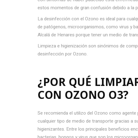
estos momentos de gran confusión debido a la p
La desinfección con el Ozono es ideal para cualq
de patógenos, microorganismos, como virus y bact
Alcalá de Henares porque tener un medio de tran
Limpieza e higienización son sinónimos de compr
desinfección por Ozono.
¿POR QUÉ LIMPIA
CON OZONO O3?
Se recomienda el utilizo del Ozono como agente p
cualquier tipo de medio de transporte gracias a s
higienizantes. Entre los principales beneficios e
bacterias, hongos y virus que son los microorg