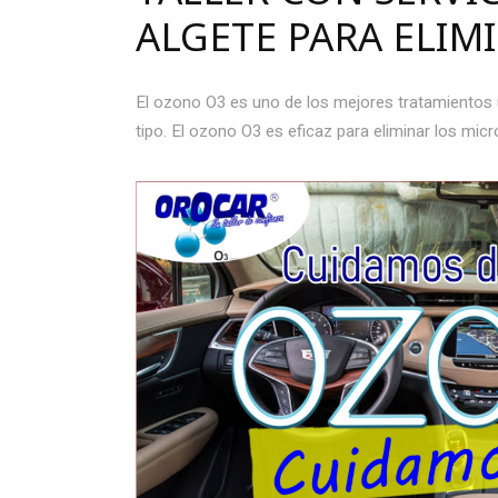
ALGETE PARA ELIM
El ozono O3 es uno de los mejores tratamientos u
tipo. El ozono O3 es eficaz para eliminar los mic