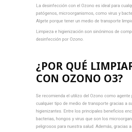
La desinfección con el Ozono es ideal para cualq
patógenos, microorganismos, como virus y bacteri
Algete porque tener un medio de transporte limp
Limpieza e higienización son sinónimos de compr
desinfección por Ozono.
¿POR QUÉ LIMPIA
CON OZONO O3?
Se recomienda el utilizo del Ozono como agente p
cualquier tipo de medio de transporte gracias a s
higienizantes. Entre los principales beneficios e
bacterias, hongos y virus que son los microorg
peligrosos para nuestra salud. Además, gracias a