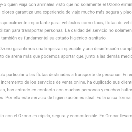
y/o quien viaja con animales visto que no solamente el Ozono elimi
de olores garantiza una experiencia de viaje mucho más segura y plac
pecialmente importante para vehículos como taxis, flotas de vehíc
izan para transportar personas. La calidad del servicio no solament
no también es fundamental su estado higiénico-sanitario.
zono garantimos una limpieza impecable y una desinfección complet
anito de arena más que podemos aportar que, junto a las demás medi
lo particular o las flotas destinadas a transporte de personas. En e
l incremento de los servicios de venta online, ha duplicado sus clien
nes, han entrado en contacto con muchas personas y muchos bultos
. Por ello este servicio de higienización es ideal. Es la única form
ulo con el Ozono es rápida, segura y ecosostenible. En Orocar lleva