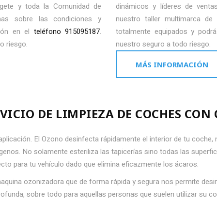
lgete y toda la Comunidad de
dinámicos y líderes de venta
mas sobre las condiciones y
nuestro taller multimarca d
ión en el
teléfono 915095187
.
totalmente equipados y podrá 
o riesgo.
nuestro seguro a todo riesgo.
MÁS INFORMACIÓN
RVICIO DE LIMPIEZA DE COCHES CON
 aplicación. El Ozono desinfecta rápidamente el interior de tu coche,
genos. No solamente esteriliza las tapicerías sino todas las superfici
fecto para tu vehículo dado que elimina eficazmente los ácaros.
aquina ozonizadora que de forma rápida y segura nos permite desi
unda, sobre todo para aquellas personas que suelen utilizar su coc