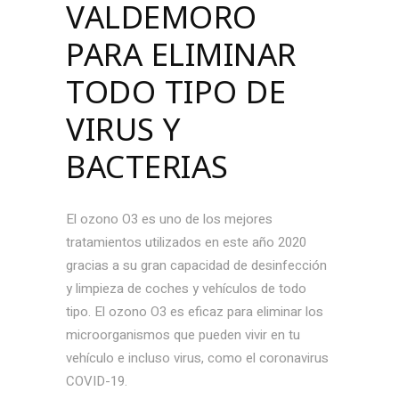
VALDEMORO
PARA ELIMINAR
TODO TIPO DE
VIRUS Y
BACTERIAS
El ozono O3 es uno de los mejores
tratamientos utilizados en este año 2020
gracias a su gran capacidad de desinfección
y limpieza de coches y vehículos de todo
tipo. El ozono O3 es eficaz para eliminar los
microorganismos que pueden vivir en tu
vehículo e incluso virus, como el coronavirus
COVID-19.