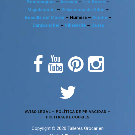
Somosaguas
–
Aravaca
–
Las Rozas
–
Majadahonda
–
Villaviciosa de Odón
–
Boadilla del Monte
– Húmera –
Aluche
–
Carabanchel
–
Villaverde
–
Usera
AVISO LEGAL
–
POLÍTICA DE PRIVACIDAD
–
POLÍTICA DE COOKIES
Copyright © 2020 Talleres Orocar en