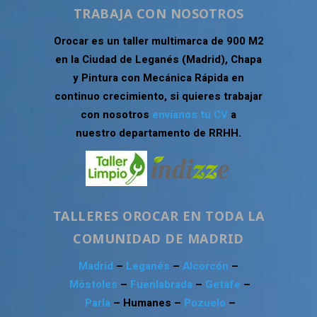
TRABAJA CON NOSOTROS
Orocar es un taller multimarca de 900 M2
en la Ciudad de Leganés (Madrid), Chapa
y Pintura con Mecánica Rápida en
continuo crecimiento, si quieres trabajar
con nosotros
envíanos tu CV
a
nuestro departamento de RRHH.
TALLERES OROCAR EN TODA LA
COMUNIDAD DE MADRID
Madrid
–
Leganés
–
Alcorcón
–
Móstoles
–
Fuenlabrada
–
Getafe
–
Parla
– Humanes –
Pozuelo
–