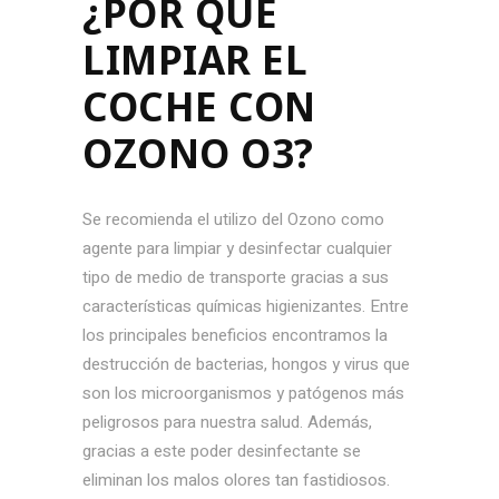
¿POR QUÉ
LIMPIAR EL
COCHE CON
OZONO O3?
Se recomienda el utilizo del Ozono como
agente para limpiar y desinfectar cualquier
tipo de medio de transporte gracias a sus
características químicas higienizantes. Entre
los principales beneficios encontramos la
destrucción de bacterias, hongos y virus que
son los microorganismos y patógenos más
peligrosos para nuestra salud. Además,
gracias a este poder desinfectante se
eliminan los malos olores tan fastidiosos.