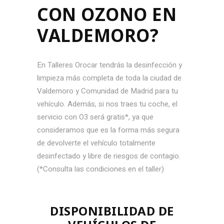
CON OZONO EN
VALDEMORO?
En Talleres Orocar tendrás la desinfección y
limpieza más completa de toda la ciudad de
Valdemoro y Comunidad de Madrid para tu
vehículo. Además, si nos traes tu coche, el
servicio con O3 será gratis*, ya que
consideramos que es la forma más segura
de devolverte el vehículo totalmente
desinfectado y libre de riesgos de contagio.
(*Consulta las condiciones en el taller)
DISPONIBILIDAD DE