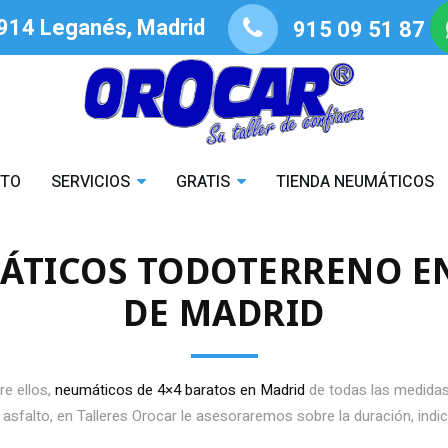
8914 Leganés, Madrid
915 09 51 87
STO
SERVICIOS
GRATIS
TIENDA NEUMÁTICOS
MÁTICOS TODOTERRENO E
DE MADRID
tre ellos,
neumáticos de 4×4 baratos en Madrid
de todas las medidas
sfalto, en Talleres Orocar le asesoraremos sobre la duración, indic