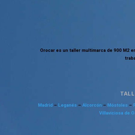
Orocar es un taller multimarca de 900 M2 e
trab
TALL
Madrid
–
Leganés
–
Alcorcón
–
Móstoles
–
Villaviciosa de 