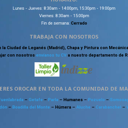
Lunes - Jueves: 8:30am - 14:00pm, 15:30pm - 19:00pm
Viernes: 8:30am - 15:00pm
Fin de semana:
Cerrado
TRABAJA CON NOSOTROS
n la Ciudad de Leganés (Madrid), Chapa y Pintura con Mecánica
ajar con nosotros
envíanos tu CV
a nuestro departamento de 
ERES OROCAR EN TODA LA COMUNIDAD DE M
Fuenlabrada
–
Getafe
–
Parla
– Humanes –
Pozuelo
–
Somosa
Odón
–
Boadilla del Monte
– Húmera –
Aluche
–
Carabanchel
–