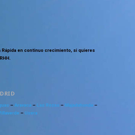
 Rápida en continuo crecimiento, si quieres
RRHH.
ADRID
guas
–
Aravaca
–
Las Rozas
–
Majadahonda
–
Villaverde
–
Usera