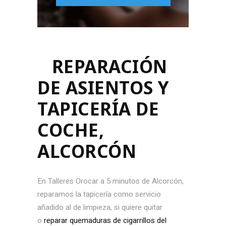
REPARACIÓN
DE ASIENTOS Y
TAPICERÍA DE
COCHE,
ALCORCÓN
En Talleres Orocar a 5 minutos de Alcorcón,
reparamos la tapicería como servicio
añadido al de limpieza, si quiere quitar
o
reparar quemaduras de cigarrillos del