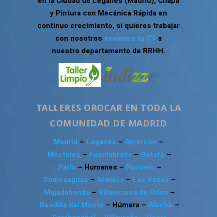
en la Ciudad de Leganés (Madrid), Chapa
y Pintura con Mecánica Rápida en
continuo crecimiento, si quieres trabajar
con nosotros
envíanos tu CV
a
nuestro departamento de RRHH.
TALLERES OROCAR EN TODA LA
COMUNIDAD DE MADRID
Madrid
–
Leganés
–
Alcorcón
–
Móstoles
–
Fuenlabrada
–
Getafe
–
Parla
– Humanes –
Pozuelo
–
Somosaguas
–
Aravaca
–
Las Rozas
–
Majadahonda
–
Villaviciosa de Odón
–
Boadilla del Monte
– Húmera –
Aluche
–