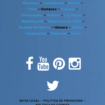
Móstoles
–
Fuenlabrada
–
Getafe
–
Parla
– Humanes –
Pozuelo
–
Somosaguas
–
Aravaca
–
Las Rozas
–
Majadahonda
–
Villaviciosa de Odón
–
Boadilla del Monte
– Húmera –
Aluche
–
Carabanchel
–
Villaverde
–
Usera
AVISO LEGAL
–
POLÍTICA DE PRIVACIDAD
–
POLÍTICA DE COOKIES