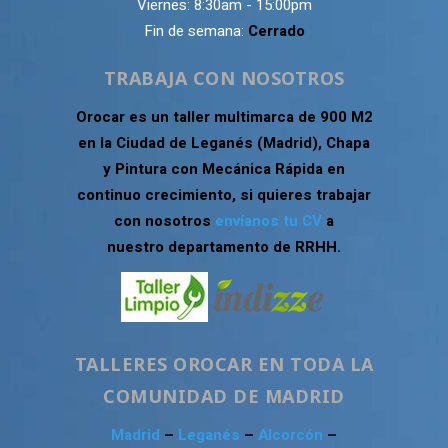
Viernes: 8:30am - 15:00pm
Fin de semana:
Cerrado
TRABAJA CON NOSOTROS
Orocar es un taller multimarca de 900 M2
en la Ciudad de Leganés (Madrid), Chapa
y Pintura con Mecánica Rápida en
continuo crecimiento, si quieres trabajar
con nosotros
envíanos tu CV
a
nuestro departamento de RRHH.
TALLERES OROCAR EN TODA LA
COMUNIDAD DE MADRID
Madrid
–
Leganés
–
Alcorcón
–