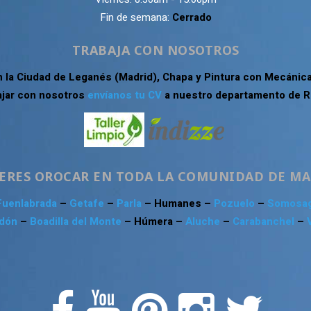
Fin de semana:
Cerrado
TRABAJA CON NOSOTROS
n la Ciudad de Leganés (Madrid), Chapa y Pintura con Mecánica
ajar con nosotros
envíanos tu CV
a nuestro departamento de 
ERES OROCAR EN TODA LA COMUNIDAD DE M
Fuenlabrada
–
Getafe
–
Parla
– Humanes –
Pozuelo
–
Somosa
Odón
–
Boadilla del Monte
– Húmera –
Aluche
–
Carabanchel
–