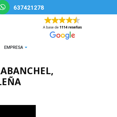
637421278
EMPRESA
RABANCHEL,
LEÑA