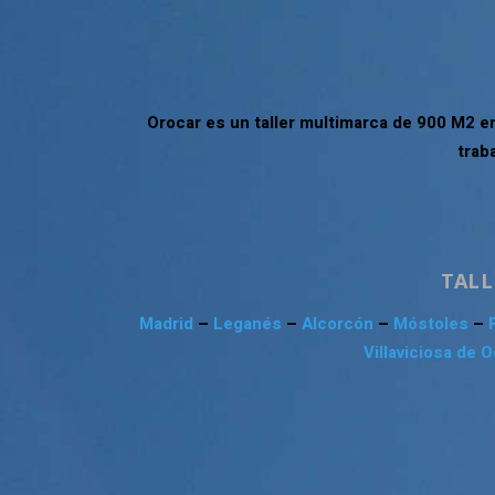
Orocar es un taller multimarca de 900 M2 e
trab
TALL
Madrid
–
Leganés
–
Alcorcón
–
Móstoles
–
Villaviciosa de 