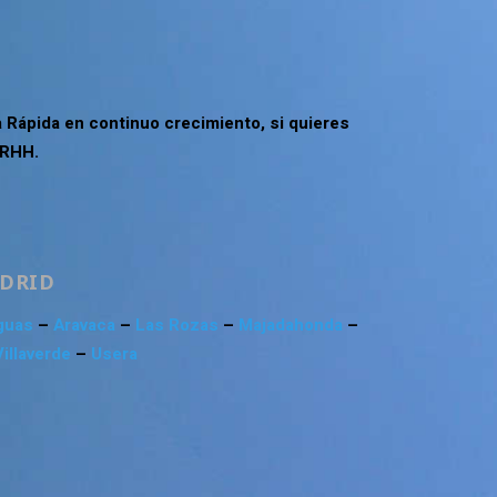
 Rápida en continuo crecimiento, si quieres
RRHH.
ADRID
guas
–
Aravaca
–
Las Rozas
–
Majadahonda
–
Villaverde
–
Usera