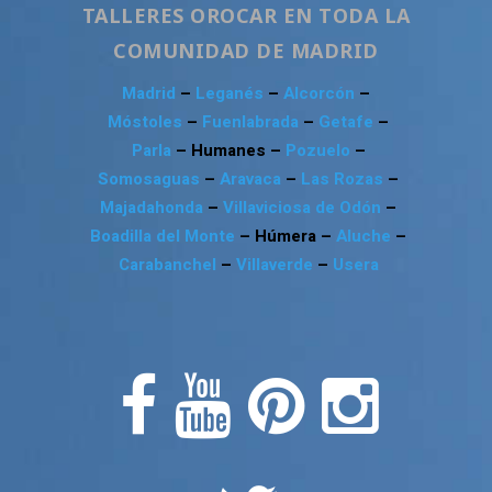
TALLERES OROCAR EN TODA LA
COMUNIDAD DE MADRID
Madrid
–
Leganés
–
Alcorcón
–
Móstoles
–
Fuenlabrada
–
Getafe
–
Parla
– Humanes –
Pozuelo
–
Somosaguas
–
Aravaca
–
Las Rozas
–
Majadahonda
–
Villaviciosa de Odón
–
Boadilla del Monte
– Húmera –
Aluche
–
Carabanchel
–
Villaverde
–
Usera