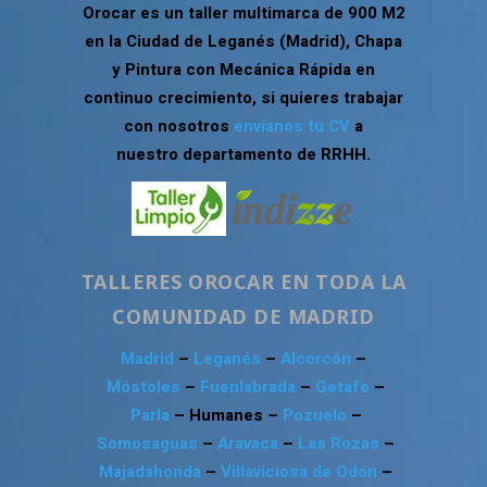
Orocar es un taller multimarca de 900 M2
en la Ciudad de Leganés (Madrid), Chapa
y Pintura con Mecánica Rápida en
continuo crecimiento, si quieres trabajar
con nosotros
envíanos tu CV
a
nuestro departamento de RRHH.
TALLERES OROCAR EN TODA LA
COMUNIDAD DE MADRID
Madrid
–
Leganés
–
Alcorcón
–
Móstoles
–
Fuenlabrada
–
Getafe
–
Parla
– Humanes –
Pozuelo
–
Somosaguas
–
Aravaca
–
Las Rozas
–
Majadahonda
–
Villaviciosa de Odón
–