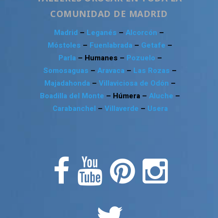
COMUNIDAD DE MADRID
Madrid
–
Leganés
–
Alcorcón
–
Móstoles
–
Fuenlabrada
–
Getafe
–
Parla
– Humanes –
Pozuelo
–
Somosaguas
–
Aravaca
–
Las Rozas
–
Majadahonda
–
Villaviciosa de Odón
–
Boadilla del Monte
– Húmera –
Aluche
–
Carabanchel
–
Villaverde
–
Usera