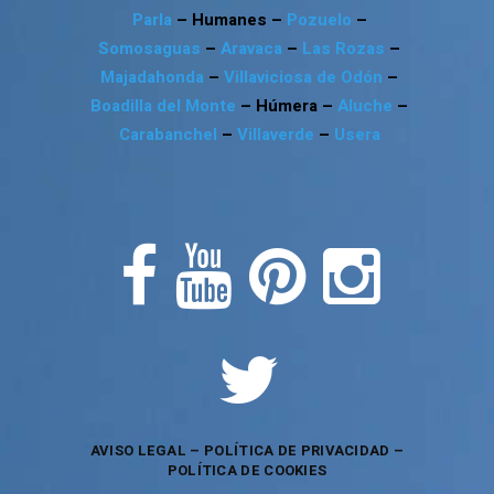
Parla
– Humanes –
Pozuelo
–
Somosaguas
–
Aravaca
–
Las Rozas
–
Majadahonda
–
Villaviciosa de Odón
–
Boadilla del Monte
– Húmera –
Aluche
–
Carabanchel
–
Villaverde
–
Usera
AVISO LEGAL
–
POLÍTICA DE PRIVACIDAD
–
POLÍTICA DE COOKIES