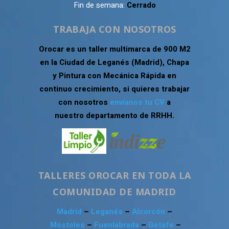
Fin de semana:
Cerrado
TRABAJA CON NOSOTROS
Orocar es un taller multimarca de 900 M2
en la Ciudad de Leganés (Madrid), Chapa
y Pintura con Mecánica Rápida en
continuo crecimiento, si quieres trabajar
con nosotros
envíanos tu CV
a
nuestro departamento de RRHH.
TALLERES OROCAR EN TODA LA
COMUNIDAD DE MADRID
Madrid
–
Leganés
–
Alcorcón
–
Móstoles
–
Fuenlabrada
–
Getafe
–