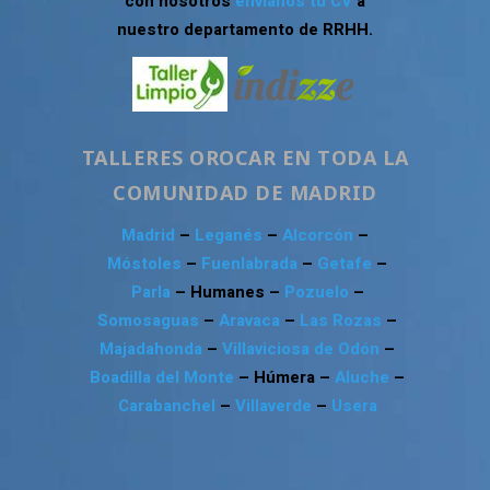
con nosotros
envíanos tu CV
a
nuestro departamento de RRHH.
TALLERES OROCAR EN TODA LA
COMUNIDAD DE MADRID
Madrid
–
Leganés
–
Alcorcón
–
Móstoles
–
Fuenlabrada
–
Getafe
–
Parla
– Humanes –
Pozuelo
–
Somosaguas
–
Aravaca
–
Las Rozas
–
Majadahonda
–
Villaviciosa de Odón
–
Boadilla del Monte
– Húmera –
Aluche
–
Carabanchel
–
Villaverde
–
Usera