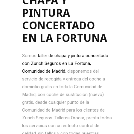
CHAPA Y
PINTURA
CONCERTADO
EN LA FORTUNA
Somos
taller de chapa y pintura concertado
con Zurich Seguros en La Fortuna,
Comunidad de Madrid
, disponemos del
servicio de recogida y entrega del coche a
domicilio gratis en toda la Comunidad de
Madrid, con coche de sustitución (nuevo)
gratis, desde cualquier punto de la
Comunidad de Madrid para los clientes de
Zurich Seguros. Talleres Orocar, presta todos
los servicios con un estricto control de
calidad, sin fallos y con todas nuestras