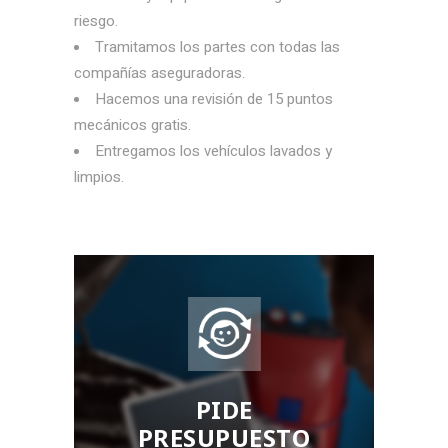
riesgo.
Tramitamos los partes con todas las
compañías aseguradoras.
Hacemos una revisión de 15 puntos
mecánicos gratis.
Entregamos los vehículos lavados y
limpios.
PIDE
PRESUPUESTO