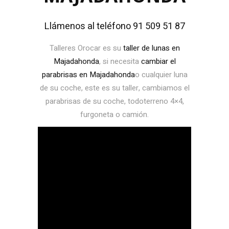
Llámenos al teléfono 91 509 51 87
Talleres Orocar es su
taller de lunas en
Majadahonda
, si necesita
cambiar el
parabrisas en Majadahonda
o cualquier luna
de su coche, este es su taller, cambiamos el
parabrisas de su coche, todoterreno 4×4,
furgoneta o camión.