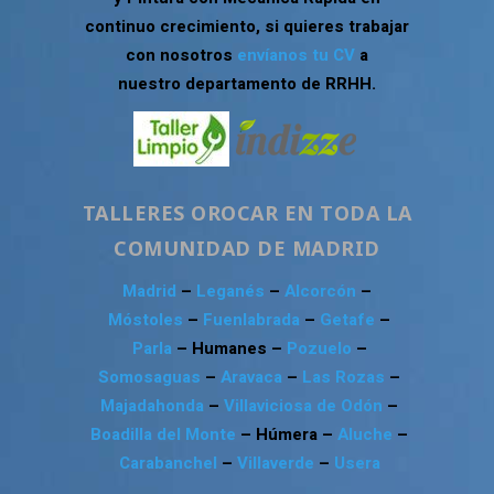
continuo crecimiento, si quieres trabajar
con nosotros
envíanos tu CV
a
nuestro departamento de RRHH.
TALLERES OROCAR EN TODA LA
COMUNIDAD DE MADRID
Madrid
–
Leganés
–
Alcorcón
–
Móstoles
–
Fuenlabrada
–
Getafe
–
Parla
– Humanes –
Pozuelo
–
Somosaguas
–
Aravaca
–
Las Rozas
–
Majadahonda
–
Villaviciosa de Odón
–
Boadilla del Monte
– Húmera –
Aluche
–
Carabanchel
–
Villaverde
–
Usera