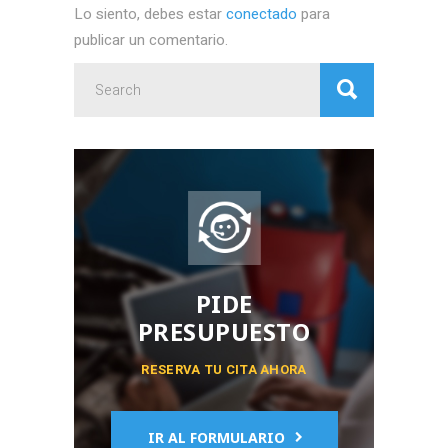
Lo siento, debes estar
conectado
para
publicar un comentario.
Search
for:
PIDE
PRESUPUESTO
RESERVA TU CITA AHORA
IR AL FORMULARIO