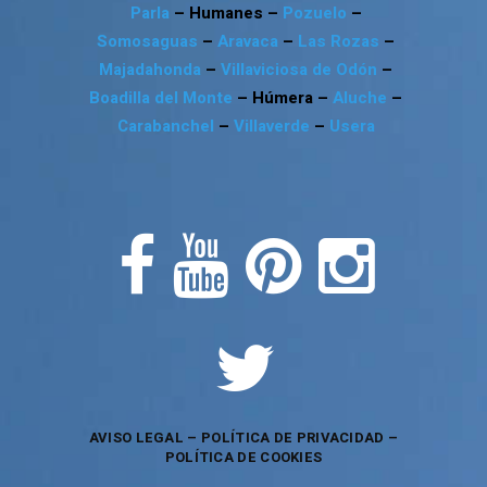
Parla
– Humanes –
Pozuelo
–
Somosaguas
–
Aravaca
–
Las Rozas
–
Majadahonda
–
Villaviciosa de Odón
–
Boadilla del Monte
– Húmera –
Aluche
–
Carabanchel
–
Villaverde
–
Usera
AVISO LEGAL
–
POLÍTICA DE PRIVACIDAD
–
POLÍTICA DE COOKIES