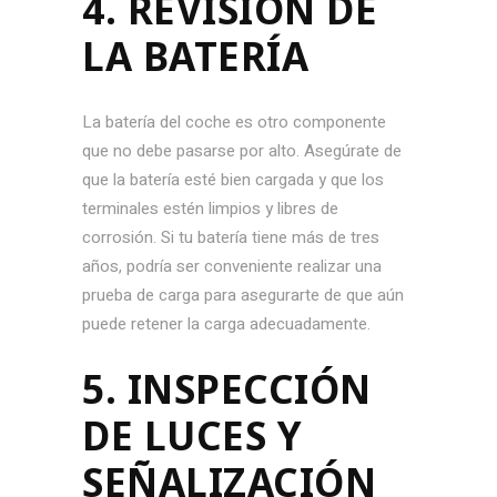
4. REVISIÓN DE
LA BATERÍA
La batería del coche es otro componente
que no debe pasarse por alto. Asegúrate de
que la batería esté bien cargada y que los
terminales estén limpios y libres de
corrosión. Si tu batería tiene más de tres
años, podría ser conveniente realizar una
prueba de carga para asegurarte de que aún
puede retener la carga adecuadamente.
5. INSPECCIÓN
DE LUCES Y
SEÑALIZACIÓN