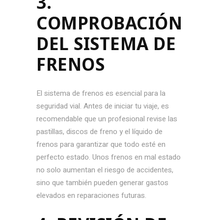
3.
COMPROBACIÓN
DEL SISTEMA DE
FRENOS
El sistema de frenos es esencial para la
seguridad vial. Antes de iniciar tu viaje, es
recomendable que un profesional revise las
pastillas, discos de freno y el líquido de
frenos para garantizar que todo esté en
perfecto estado. Unos frenos en mal estado
no solo aumentan el riesgo de accidentes,
sino que también pueden generar gastos
elevados en reparaciones futuras.