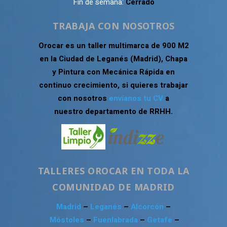
Fin de semana:
Cerrado
TRABAJA CON NOSOTROS
Orocar es un taller multimarca de 900 M2
en la Ciudad de Leganés (Madrid), Chapa
y Pintura con Mecánica Rápida en
continuo crecimiento, si quieres trabajar
con nosotros
envíanos tu CV
a
nuestro departamento de RRHH.
TALLERES OROCAR EN TODA LA
COMUNIDAD DE MADRID
Madrid
–
Leganés
–
Alcorcón
–
Móstoles
–
Fuenlabrada
–
Getafe
–