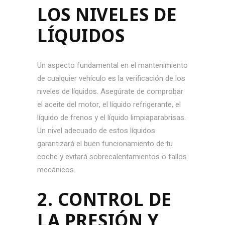
LOS NIVELES DE
LÍQUIDOS
Un aspecto fundamental en el mantenimiento
de cualquier vehículo es la verificación de los
niveles de líquidos. Asegúrate de comprobar
el aceite del motor, el líquido refrigerante, el
líquido de frenos y el líquido limpiaparabrisas.
Un nivel adecuado de estos líquidos
garantizará el buen funcionamiento de tu
coche y evitará sobrecalentamientos o fallos
mecánicos.
2. CONTROL DE
LA PRESIÓN Y