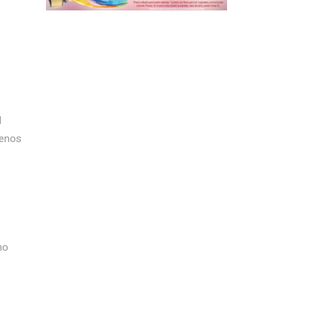
l
renos
ho