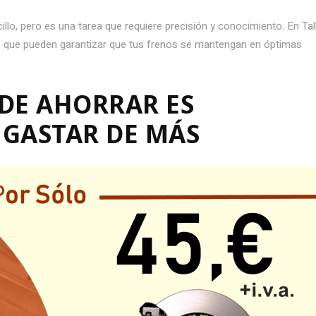
illo, pero es una tarea que requiere precisión y conocimiento. En Tal
s que pueden garantizar que tus frenos se mantengan en óptimas
DE AHORRAR ES
 GASTAR DE MÁS