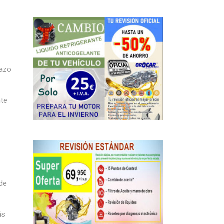
lazo
nte
 de
ás