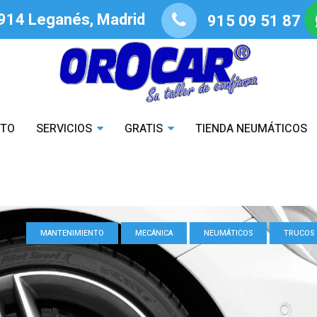
8914 Leganés, Madrid
915 09 51 87
STO
SERVICIOS
GRATIS
TIENDA NEUMÁTICOS
MANTENIMIENTO
MECÁNICA
NEUMÁTICOS
TRUCOS