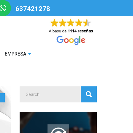
637421278
EMPRESA
Search
for: