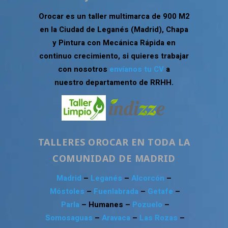
Orocar es un taller multimarca de 900 M2
en la Ciudad de Leganés (Madrid), Chapa
y Pintura con Mecánica Rápida en
continuo crecimiento, si quieres trabajar
con nosotros
envíanos tu CV
a
nuestro departamento de RRHH.
TALLERES OROCAR EN TODA LA
COMUNIDAD DE MADRID
Madrid
–
Leganés
–
Alcorcón
–
Móstoles
–
Fuenlabrada
–
Getafe
–
Parla
– Humanes –
Pozuelo
–
Somosaguas
–
Aravaca
–
Las Rozas
–