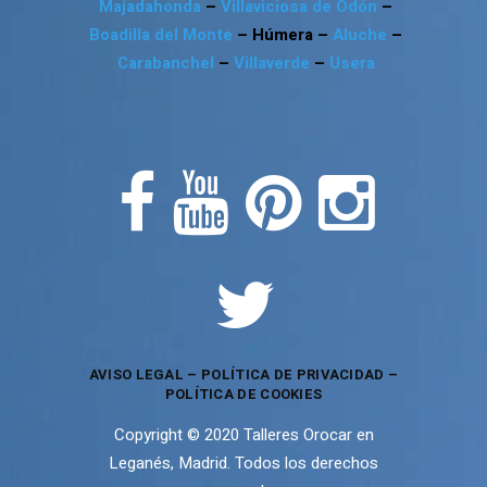
Majadahonda
–
Villaviciosa de Odón
–
Boadilla del Monte
– Húmera –
Aluche
–
Carabanchel
–
Villaverde
–
Usera
AVISO LEGAL
–
POLÍTICA DE PRIVACIDAD
–
POLÍTICA DE COOKIES
Copyright © 2020 Talleres Orocar en
Leganés, Madrid. Todos los derechos