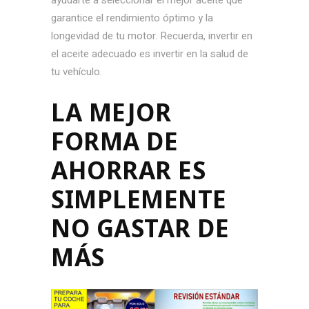
ayudarte a seleccionar el mejor aceite que
garantice el rendimiento óptimo y la
longevidad de tu motor. Recuerda, invertir en
el aceite adecuado es invertir en la salud de
tu vehículo.
LA MEJOR
FORMA DE
AHORRAR ES
SIMPLEMENTE
NO GASTAR DE
MÁS