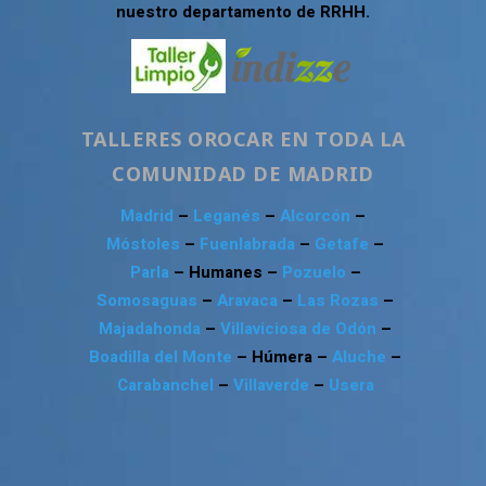
nuestro departamento de RRHH.
TALLERES OROCAR EN TODA LA
COMUNIDAD DE MADRID
Madrid
–
Leganés
–
Alcorcón
–
Móstoles
–
Fuenlabrada
–
Getafe
–
Parla
– Humanes –
Pozuelo
–
Somosaguas
–
Aravaca
–
Las Rozas
–
Majadahonda
–
Villaviciosa de Odón
–
Boadilla del Monte
– Húmera –
Aluche
–
Carabanchel
–
Villaverde
–
Usera